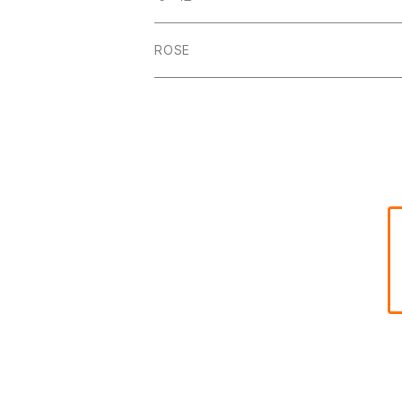
Artisan Honey 200g
チケット
ROSE
ECO-WOOD-ART