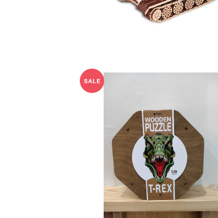
50%OFF
Wooden Puzzle T-REX
¥1,980
55%OFF