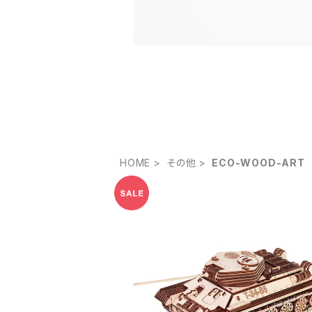
HOME
その他
ECO-WOOD-ART
TANK T-34-85
¥3,960