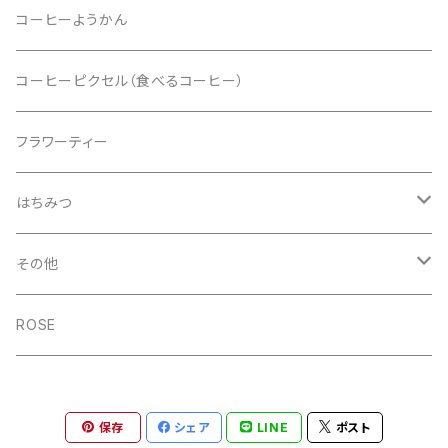
ドリップバッグ
コーヒーようかん
コーヒーピクセル（食べるコーヒー）
フラワーティー
はちみつ
Artisan Honey 50g
その他
Artisan Honey 200g
チケット
ROSE
ECO-WOOD-ART
保存
シェア
LINE
ポスト