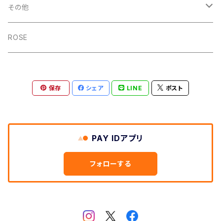
Artisan Honey 50g
その他
Artisan Honey 200g
チケット
ROSE
ECO-WOOD-ART
保存
シェア
LINE
ポスト
PAY IDアプリ
フォローする